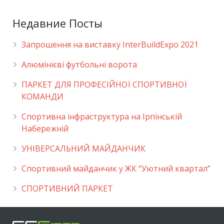
Недавние Посты
Запрошення на виставку InterBuildExpo 2021
Алюмінієві футбольні ворота
ПАРКЕТ ДЛЯ ПРОФЕСІЙНОЇ СПОРТИВНОЇ
КОМАНДИ
Спортивна інфраструктура на Ірпінській
Набережній
УНІВЕРСАЛЬНИЙ МАЙДАНЧИК
Cпортивний майданчик у ЖК “Уютний квартал”
СПОРТИВНИЙ ПАРКЕТ