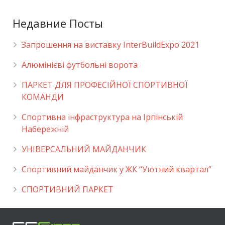
Недавние Посты
Запрошення на виставку InterBuildExpo 2021
Алюмінієві футбольні ворота
ПАРКЕТ ДЛЯ ПРОФЕСІЙНОЇ СПОРТИВНОЇ
КОМАНДИ
Спортивна інфраструктура на Ірпінській
Набережній
УНІВЕРСАЛЬНИЙ МАЙДАНЧИК
Cпортивний майданчик у ЖК “Уютний квартал”
СПОРТИВНИЙ ПАРКЕТ