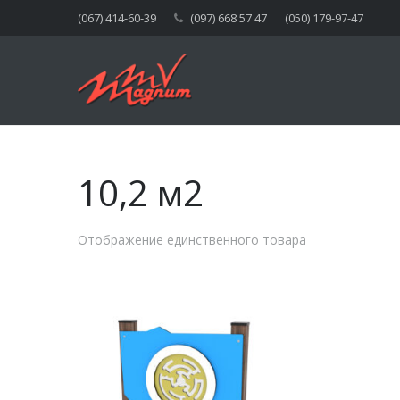
(067) 414-60-39
(097) 668 57 47
(050) 179-97-47
10,2 м2
Отображение единственного товара