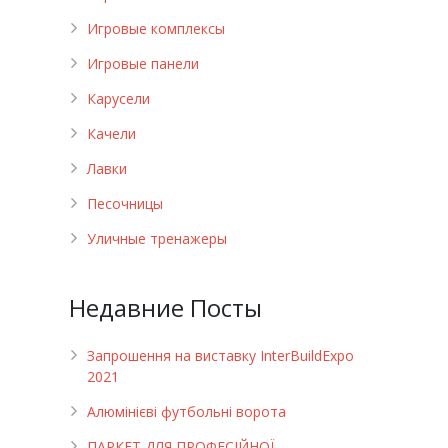
Игровые комплексы
Игровые панели
Карусели
Качели
Лавки
Песочницы
Уличные тренажеры
Недавние Посты
Запрошення на виставку InterBuildExpo
2021
Алюмінієві футбольні ворота
ПАРКЕТ ДЛЯ ПРОФЕСІЙНОЇ