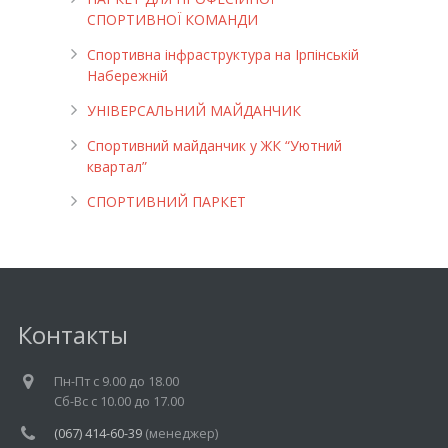
СПОРТИВНОЇ КОМАНДИ
Спортивна інфраструктура на Ірпінській
Набережній
УНІВЕРСАЛЬНИЙ МАЙДАНЧИК
Cпортивний майданчик у ЖК “Уютний
квартал”
СПОРТИВНИЙ ПАРКЕТ
Контакты
Пн-Пт c 9.00 до 18.00
Cб-Вс с 10.00 до 17.00
(067) 414-60-39
(менеджер)