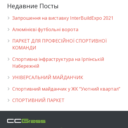
Недавние Посты
Запрошення на виставку InterBuildExpo 2021
Алюмінієві футбольні ворота
ПАРКЕТ ДЛЯ ПРОФЕСІЙНОЇ СПОРТИВНОЇ
КОМАНДИ
Спортивна інфраструктура на Ірпінській
Набережній
УНІВЕРСАЛЬНИЙ МАЙДАНЧИК
Cпортивний майданчик у ЖК “Уютний квартал”
СПОРТИВНИЙ ПАРКЕТ