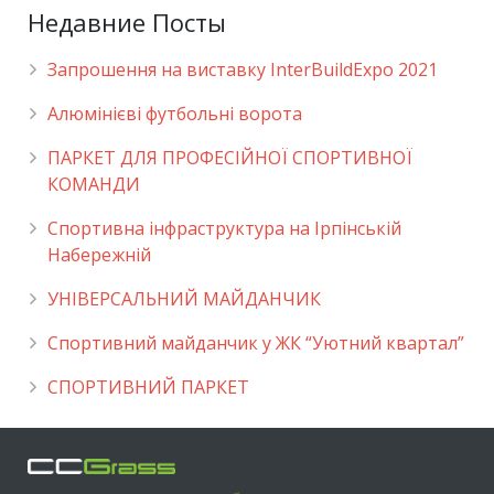
Недавние Посты
Запрошення на виставку InterBuildExpo 2021
Алюмінієві футбольні ворота
ПАРКЕТ ДЛЯ ПРОФЕСІЙНОЇ СПОРТИВНОЇ
КОМАНДИ
Спортивна інфраструктура на Ірпінській
Набережній
УНІВЕРСАЛЬНИЙ МАЙДАНЧИК
Cпортивний майданчик у ЖК “Уютний квартал”
СПОРТИВНИЙ ПАРКЕТ