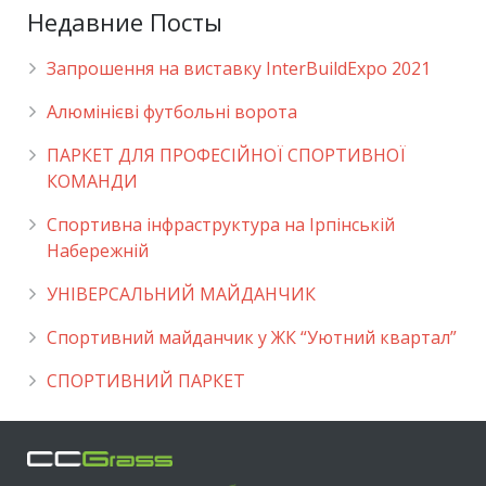
Недавние Посты
Запрошення на виставку InterBuildExpo 2021
Алюмінієві футбольні ворота
ПАРКЕТ ДЛЯ ПРОФЕСІЙНОЇ СПОРТИВНОЇ
КОМАНДИ
Спортивна інфраструктура на Ірпінській
Набережній
УНІВЕРСАЛЬНИЙ МАЙДАНЧИК
Cпортивний майданчик у ЖК “Уютний квартал”
СПОРТИВНИЙ ПАРКЕТ