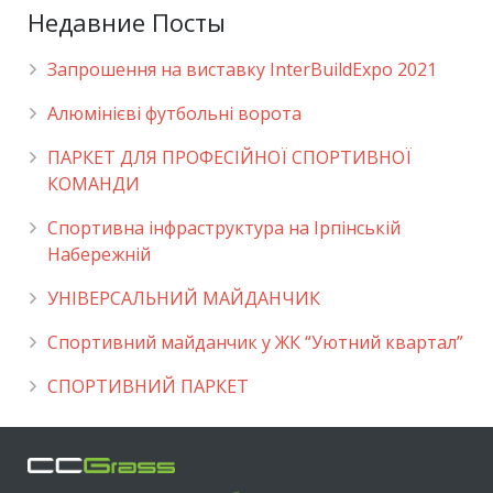
Недавние Посты
Запрошення на виставку InterBuildExpo 2021
Алюмінієві футбольні ворота
ПАРКЕТ ДЛЯ ПРОФЕСІЙНОЇ СПОРТИВНОЇ
КОМАНДИ
Спортивна інфраструктура на Ірпінській
Набережній
УНІВЕРСАЛЬНИЙ МАЙДАНЧИК
Cпортивний майданчик у ЖК “Уютний квартал”
СПОРТИВНИЙ ПАРКЕТ