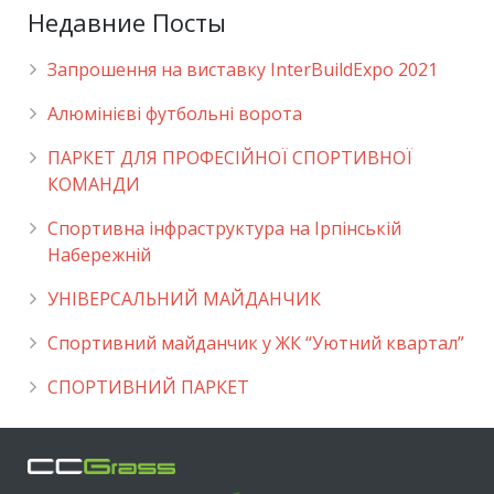
Недавние Посты
Запрошення на виставку InterBuildExpo 2021
Алюмінієві футбольні ворота
ПАРКЕТ ДЛЯ ПРОФЕСІЙНОЇ СПОРТИВНОЇ
КОМАНДИ
Спортивна інфраструктура на Ірпінській
Набережній
УНІВЕРСАЛЬНИЙ МАЙДАНЧИК
Cпортивний майданчик у ЖК “Уютний квартал”
СПОРТИВНИЙ ПАРКЕТ