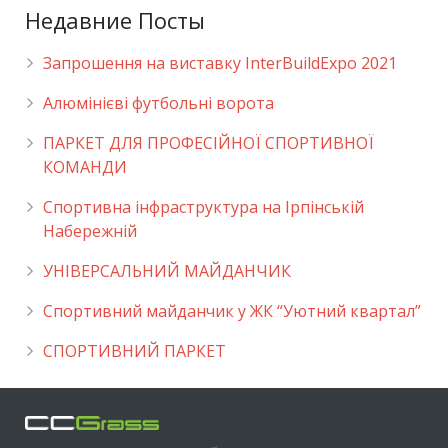
Недавние Посты
Запрошення на виставку InterBuildExpo 2021
Алюмінієві футбольні ворота
ПАРКЕТ ДЛЯ ПРОФЕСІЙНОЇ СПОРТИВНОЇ
КОМАНДИ
Спортивна інфраструктура на Ірпінській
Набережній
УНІВЕРСАЛЬНИЙ МАЙДАНЧИК
Cпортивний майданчик у ЖК “Уютний квартал”
СПОРТИВНИЙ ПАРКЕТ