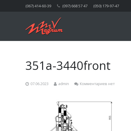
(067) 414-60-39
(097) 668 57 47
(050) 179-97-47
351a-3440front
07.06.2023
admin
Комментариев нет