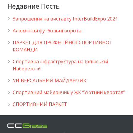
Недавние Посты
Запрошення на виставку InterBuildExpo 2021
Алюмінієві футбольні ворота
ПАРКЕТ ДЛЯ ПРОФЕСІЙНОЇ СПОРТИВНОЇ
КОМАНДИ
Спортивна інфраструктура на Ірпінській
Набережній
УНІВЕРСАЛЬНИЙ МАЙДАНЧИК
Cпортивний майданчик у ЖК “Уютний квартал”
СПОРТИВНИЙ ПАРКЕТ