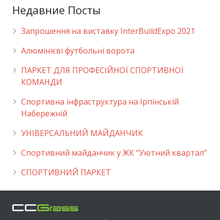
Недавние Посты
Запрошення на виставку InterBuildExpo 2021
Алюмінієві футбольні ворота
ПАРКЕТ ДЛЯ ПРОФЕСІЙНОЇ СПОРТИВНОЇ
КОМАНДИ
Спортивна інфраструктура на Ірпінській
Набережній
УНІВЕРСАЛЬНИЙ МАЙДАНЧИК
Cпортивний майданчик у ЖК “Уютний квартал”
СПОРТИВНИЙ ПАРКЕТ