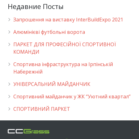
Недавние Посты
Запрошення на виставку InterBuildExpo 2021
Алюмінієві футбольні ворота
ПАРКЕТ ДЛЯ ПРОФЕСІЙНОЇ СПОРТИВНОЇ
КОМАНДИ
Спортивна інфраструктура на Ірпінській
Набережній
УНІВЕРСАЛЬНИЙ МАЙДАНЧИК
Cпортивний майданчик у ЖК “Уютний квартал”
СПОРТИВНИЙ ПАРКЕТ