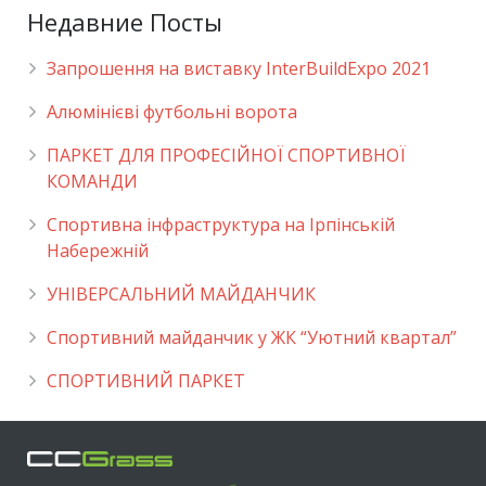
Недавние Посты
Запрошення на виставку InterBuildExpo 2021
Алюмінієві футбольні ворота
ПАРКЕТ ДЛЯ ПРОФЕСІЙНОЇ СПОРТИВНОЇ
КОМАНДИ
Спортивна інфраструктура на Ірпінській
Набережній
УНІВЕРСАЛЬНИЙ МАЙДАНЧИК
Cпортивний майданчик у ЖК “Уютний квартал”
СПОРТИВНИЙ ПАРКЕТ