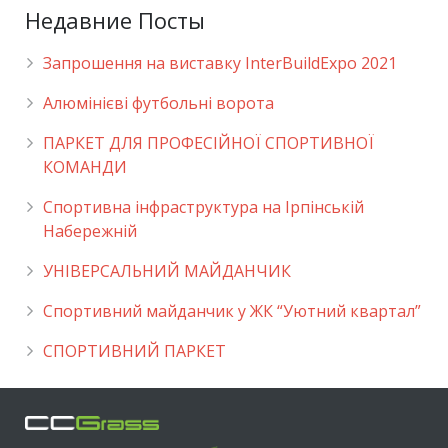
Недавние Посты
Запрошення на виставку InterBuildExpo 2021
Алюмінієві футбольні ворота
ПАРКЕТ ДЛЯ ПРОФЕСІЙНОЇ СПОРТИВНОЇ
КОМАНДИ
Спортивна інфраструктура на Ірпінській
Набережній
УНІВЕРСАЛЬНИЙ МАЙДАНЧИК
Cпортивний майданчик у ЖК “Уютний квартал”
СПОРТИВНИЙ ПАРКЕТ