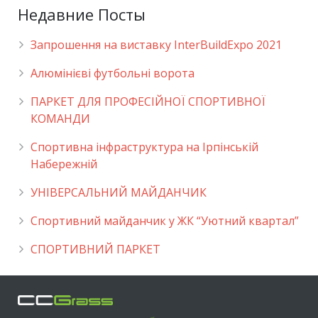
Недавние Посты
Запрошення на виставку InterBuildExpo 2021
Алюмінієві футбольні ворота
ПАРКЕТ ДЛЯ ПРОФЕСІЙНОЇ СПОРТИВНОЇ
КОМАНДИ
Спортивна інфраструктура на Ірпінській
Набережній
УНІВЕРСАЛЬНИЙ МАЙДАНЧИК
Cпортивний майданчик у ЖК “Уютний квартал”
СПОРТИВНИЙ ПАРКЕТ