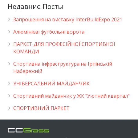
Недавние Посты
Запрошення на виставку InterBuildExpo 2021
Алюмінієві футбольні ворота
ПАРКЕТ ДЛЯ ПРОФЕСІЙНОЇ СПОРТИВНОЇ
КОМАНДИ
Спортивна інфраструктура на Ірпінській
Набережній
УНІВЕРСАЛЬНИЙ МАЙДАНЧИК
Cпортивний майданчик у ЖК “Уютний квартал”
СПОРТИВНИЙ ПАРКЕТ