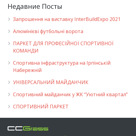
Недавние Посты
Запрошення на виставку InterBuildExpo 2021
Алюмінієві футбольні ворота
ПАРКЕТ ДЛЯ ПРОФЕСІЙНОЇ СПОРТИВНОЇ
КОМАНДИ
Спортивна інфраструктура на Ірпінській
Набережній
УНІВЕРСАЛЬНИЙ МАЙДАНЧИК
Cпортивний майданчик у ЖК “Уютний квартал”
СПОРТИВНИЙ ПАРКЕТ