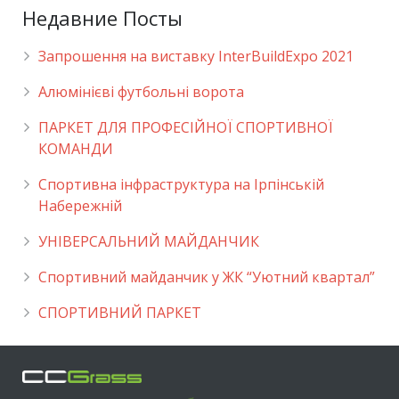
Недавние Посты
Запрошення на виставку InterBuildExpo 2021
Алюмінієві футбольні ворота
ПАРКЕТ ДЛЯ ПРОФЕСІЙНОЇ СПОРТИВНОЇ
КОМАНДИ
Спортивна інфраструктура на Ірпінській
Набережній
УНІВЕРСАЛЬНИЙ МАЙДАНЧИК
Cпортивний майданчик у ЖК “Уютний квартал”
СПОРТИВНИЙ ПАРКЕТ