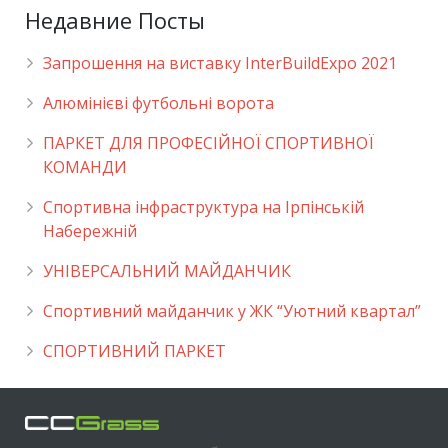
Недавние Посты
Запрошення на виставку InterBuildExpo 2021
Алюмінієві футбольні ворота
ПАРКЕТ ДЛЯ ПРОФЕСІЙНОЇ СПОРТИВНОЇ
КОМАНДИ
Спортивна інфраструктура на Ірпінській
Набережній
УНІВЕРСАЛЬНИЙ МАЙДАНЧИК
Cпортивний майданчик у ЖК “Уютний квартал”
СПОРТИВНИЙ ПАРКЕТ