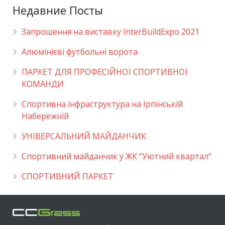
Недавние Посты
Запрошення на виставку InterBuildExpo 2021
Алюмінієві футбольні ворота
ПАРКЕТ ДЛЯ ПРОФЕСІЙНОЇ СПОРТИВНОЇ
КОМАНДИ
Спортивна інфраструктура на Ірпінській
Набережній
УНІВЕРСАЛЬНИЙ МАЙДАНЧИК
Cпортивний майданчик у ЖК “Уютний квартал”
СПОРТИВНИЙ ПАРКЕТ