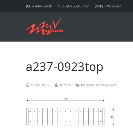
(067) 414-60-39
(097) 668 57 47
(050) 179-97-47
a237-0923top
07.06.2023
admin
Комментариев нет