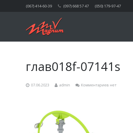
(067) 414-60-39
(097) 668 57 47
(050) 179-97-47
глав018f-07141s
07.06.2023
admin
Комментариев нет