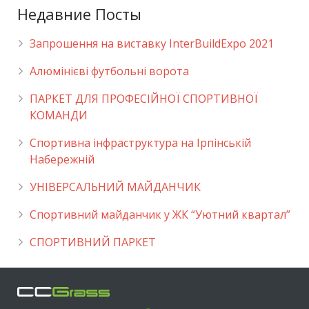
Недавние Посты
Запрошення на виставку InterBuildExpo 2021
Алюмінієві футбольні ворота
ПАРКЕТ ДЛЯ ПРОФЕСІЙНОЇ СПОРТИВНОЇ
КОМАНДИ
Спортивна інфраструктура на Ірпінській
Набережній
УНІВЕРСАЛЬНИЙ МАЙДАНЧИК
Cпортивний майданчик у ЖК “Уютний квартал”
СПОРТИВНИЙ ПАРКЕТ