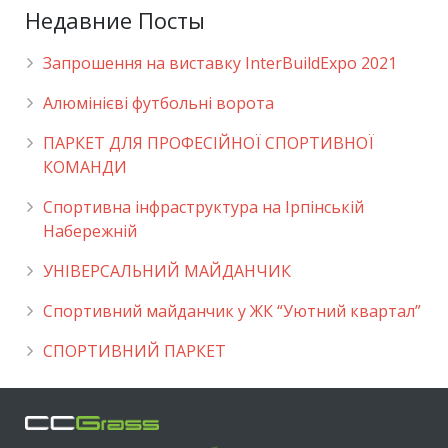
Недавние Посты
Запрошення на виставку InterBuildExpo 2021
Алюмінієві футбольні ворота
ПАРКЕТ ДЛЯ ПРОФЕСІЙНОЇ СПОРТИВНОЇ
КОМАНДИ
Спортивна інфраструктура на Ірпінській
Набережній
УНІВЕРСАЛЬНИЙ МАЙДАНЧИК
Cпортивний майданчик у ЖК “Уютний квартал”
СПОРТИВНИЙ ПАРКЕТ