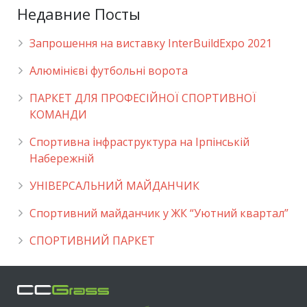
Недавние Посты
Запрошення на виставку InterBuildExpo 2021
Алюмінієві футбольні ворота
ПАРКЕТ ДЛЯ ПРОФЕСІЙНОЇ СПОРТИВНОЇ
КОМАНДИ
Спортивна інфраструктура на Ірпінській
Набережній
УНІВЕРСАЛЬНИЙ МАЙДАНЧИК
Cпортивний майданчик у ЖК “Уютний квартал”
СПОРТИВНИЙ ПАРКЕТ