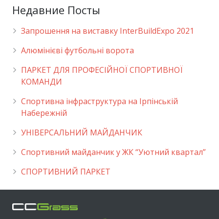
Недавние Посты
Запрошення на виставку InterBuildExpo 2021
Алюмінієві футбольні ворота
ПАРКЕТ ДЛЯ ПРОФЕСІЙНОЇ СПОРТИВНОЇ
КОМАНДИ
Спортивна інфраструктура на Ірпінській
Набережній
УНІВЕРСАЛЬНИЙ МАЙДАНЧИК
Cпортивний майданчик у ЖК “Уютний квартал”
СПОРТИВНИЙ ПАРКЕТ