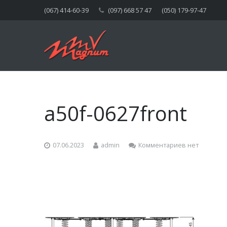
(067) 414-60-39
(097) 668 57 47
(050) 179-97-47
a50f-0627front
07.06.2023
admin
Комментариев нет