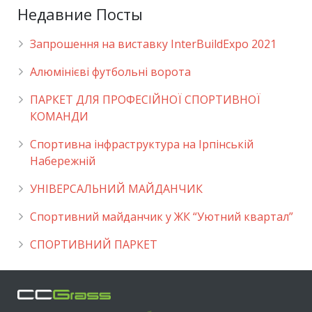
Недавние Посты
Запрошення на виставку InterBuildExpo 2021
Алюмінієві футбольні ворота
ПАРКЕТ ДЛЯ ПРОФЕСІЙНОЇ СПОРТИВНОЇ
КОМАНДИ
Спортивна інфраструктура на Ірпінській
Набережній
УНІВЕРСАЛЬНИЙ МАЙДАНЧИК
Cпортивний майданчик у ЖК “Уютний квартал”
СПОРТИВНИЙ ПАРКЕТ