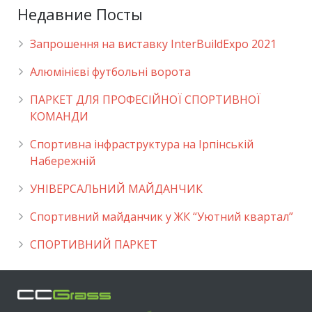
Недавние Посты
Запрошення на виставку InterBuildExpo 2021
Алюмінієві футбольні ворота
ПАРКЕТ ДЛЯ ПРОФЕСІЙНОЇ СПОРТИВНОЇ
КОМАНДИ
Спортивна інфраструктура на Ірпінській
Набережній
УНІВЕРСАЛЬНИЙ МАЙДАНЧИК
Cпортивний майданчик у ЖК “Уютний квартал”
СПОРТИВНИЙ ПАРКЕТ