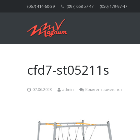
(067) 414-60-39
(097) 668 57 47
(050) 179-97-47
cfd7-st05211s
07.06.2023
admin
Комментариев нет