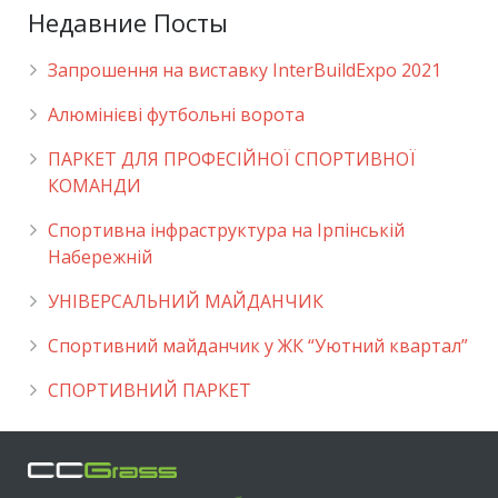
Недавние Посты
Запрошення на виставку InterBuildExpo 2021
Алюмінієві футбольні ворота
ПАРКЕТ ДЛЯ ПРОФЕСІЙНОЇ СПОРТИВНОЇ
КОМАНДИ
Спортивна інфраструктура на Ірпінській
Набережній
УНІВЕРСАЛЬНИЙ МАЙДАНЧИК
Cпортивний майданчик у ЖК “Уютний квартал”
СПОРТИВНИЙ ПАРКЕТ