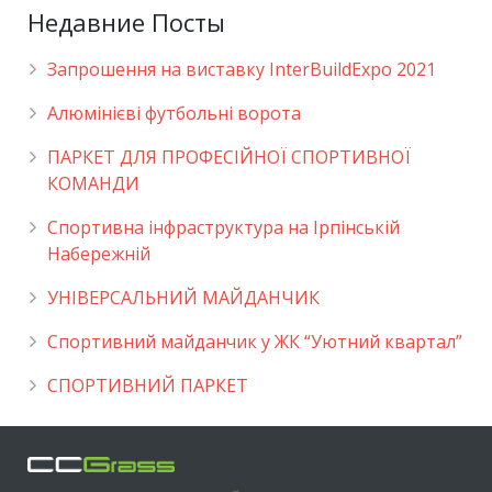
Недавние Посты
Запрошення на виставку InterBuildExpo 2021
Алюмінієві футбольні ворота
ПАРКЕТ ДЛЯ ПРОФЕСІЙНОЇ СПОРТИВНОЇ
КОМАНДИ
Спортивна інфраструктура на Ірпінській
Набережній
УНІВЕРСАЛЬНИЙ МАЙДАНЧИК
Cпортивний майданчик у ЖК “Уютний квартал”
СПОРТИВНИЙ ПАРКЕТ