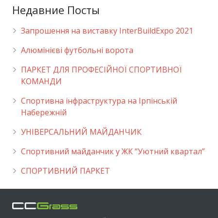
Недавние Посты
Запрошення на виставку InterBuildExpo 2021
Алюмінієві футбольні ворота
ПАРКЕТ ДЛЯ ПРОФЕСІЙНОЇ СПОРТИВНОЇ
КОМАНДИ
Спортивна інфраструктура на Ірпінській
Набережній
УНІВЕРСАЛЬНИЙ МАЙДАНЧИК
Cпортивний майданчик у ЖК “Уютний квартал”
СПОРТИВНИЙ ПАРКЕТ