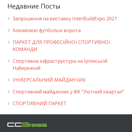
Недавние Посты
Запрошення на виставку InterBuildExpo 2021
Алюмінієві футбольні ворота
ПАРКЕТ ДЛЯ ПРОФЕСІЙНОЇ СПОРТИВНОЇ
КОМАНДИ
Спортивна інфраструктура на Ірпінській
Набережній
УНІВЕРСАЛЬНИЙ МАЙДАНЧИК
Cпортивний майданчик у ЖК “Уютний квартал”
СПОРТИВНИЙ ПАРКЕТ