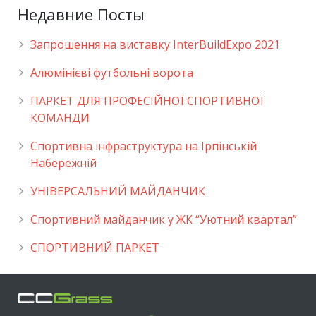
Недавние Посты
Запрошення на виставку InterBuildExpo 2021
Алюмінієві футбольні ворота
ПАРКЕТ ДЛЯ ПРОФЕСІЙНОЇ СПОРТИВНОЇ
КОМАНДИ
Спортивна інфраструктура на Ірпінській
Набережній
УНІВЕРСАЛЬНИЙ МАЙДАНЧИК
Cпортивний майданчик у ЖК “Уютний квартал”
СПОРТИВНИЙ ПАРКЕТ