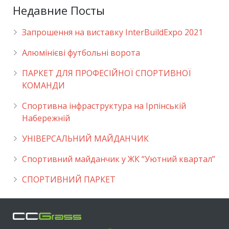
Недавние Посты
Запрошення на виставку InterBuildExpo 2021
Алюмінієві футбольні ворота
ПАРКЕТ ДЛЯ ПРОФЕСІЙНОЇ СПОРТИВНОЇ
КОМАНДИ
Спортивна інфраструктура на Ірпінській
Набережній
УНІВЕРСАЛЬНИЙ МАЙДАНЧИК
Cпортивний майданчик у ЖК “Уютний квартал”
СПОРТИВНИЙ ПАРКЕТ