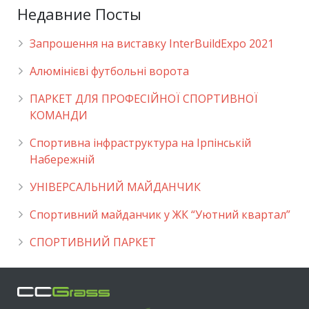
Недавние Посты
Запрошення на виставку InterBuildExpo 2021
Алюмінієві футбольні ворота
ПАРКЕТ ДЛЯ ПРОФЕСІЙНОЇ СПОРТИВНОЇ
КОМАНДИ
Спортивна інфраструктура на Ірпінській
Набережній
УНІВЕРСАЛЬНИЙ МАЙДАНЧИК
Cпортивний майданчик у ЖК “Уютний квартал”
СПОРТИВНИЙ ПАРКЕТ