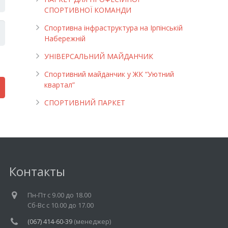
СПОРТИВНОЇ КОМАНДИ
Спортивна інфраструктура на Ірпінській
Набережній
УНІВЕРСАЛЬНИЙ МАЙДАНЧИК
Cпортивний майданчик у ЖК “Уютний
квартал”
СПОРТИВНИЙ ПАРКЕТ
Контакты
Пн-Пт c 9.00 до 18.00
Cб-Вс с 10.00 до 17.00
(067) 414-60-39
(менеджер)