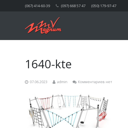
(067) 414-60-39
(097) 668 57 47
(050) 179-97-47
1640-kte
07.06.2023
admin
Комментариев нет