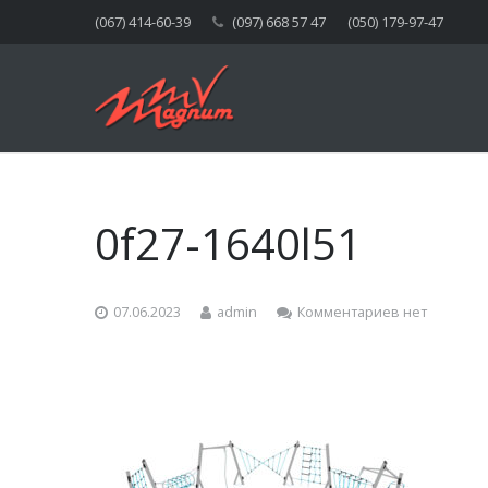
(067) 414-60-39
(097) 668 57 47
(050) 179-97-47
0f27-1640l51
07.06.2023
admin
Комментариев нет