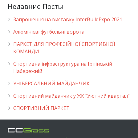
Недавние Посты
Запрошення на виставку InterBuildExpo 2021
Алюмінієві футбольні ворота
ПАРКЕТ ДЛЯ ПРОФЕСІЙНОЇ СПОРТИВНОЇ
КОМАНДИ
Спортивна інфраструктура на Ірпінській
Набережній
УНІВЕРСАЛЬНИЙ МАЙДАНЧИК
Cпортивний майданчик у ЖК “Уютний квартал”
СПОРТИВНИЙ ПАРКЕТ