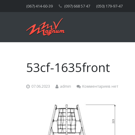
(067) 414-60-39
(097) 668 57 47
(050) 179-97-47
53cf-1635front
07.06.2023
admin
Комментариев нет