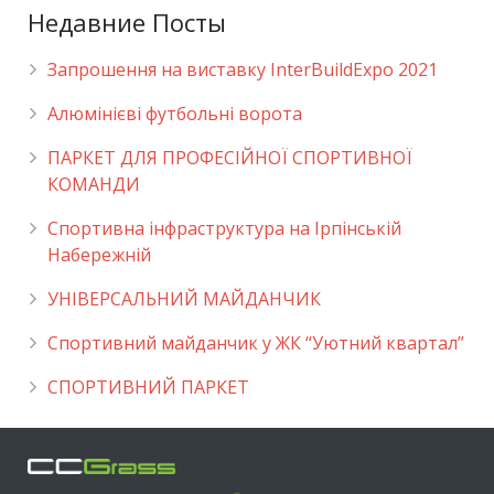
Недавние Посты
Запрошення на виставку InterBuildExpo 2021
Алюмінієві футбольні ворота
ПАРКЕТ ДЛЯ ПРОФЕСІЙНОЇ СПОРТИВНОЇ
КОМАНДИ
Спортивна інфраструктура на Ірпінській
Набережній
УНІВЕРСАЛЬНИЙ МАЙДАНЧИК
Cпортивний майданчик у ЖК “Уютний квартал”
СПОРТИВНИЙ ПАРКЕТ