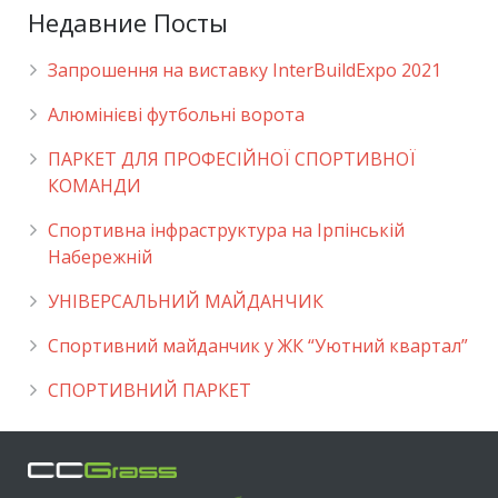
Недавние Посты
Запрошення на виставку InterBuildExpo 2021
Алюмінієві футбольні ворота
ПАРКЕТ ДЛЯ ПРОФЕСІЙНОЇ СПОРТИВНОЇ
КОМАНДИ
Спортивна інфраструктура на Ірпінській
Набережній
УНІВЕРСАЛЬНИЙ МАЙДАНЧИК
Cпортивний майданчик у ЖК “Уютний квартал”
СПОРТИВНИЙ ПАРКЕТ