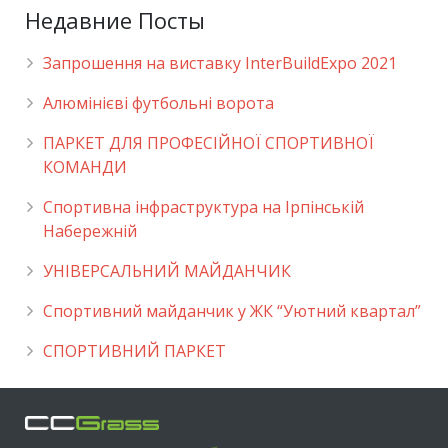
Недавние Посты
Запрошення на виставку InterBuildExpo 2021
Алюмінієві футбольні ворота
ПАРКЕТ ДЛЯ ПРОФЕСІЙНОЇ СПОРТИВНОЇ
КОМАНДИ
Спортивна інфраструктура на Ірпінській
Набережній
УНІВЕРСАЛЬНИЙ МАЙДАНЧИК
Cпортивний майданчик у ЖК “Уютний квартал”
СПОРТИВНИЙ ПАРКЕТ