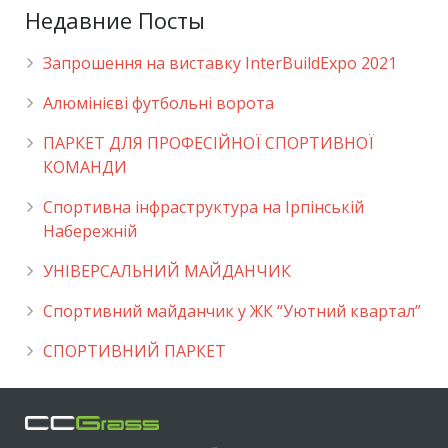
Недавние Посты
Запрошення на виставку InterBuildExpo 2021
Алюмінієві футбольні ворота
ПАРКЕТ ДЛЯ ПРОФЕСІЙНОЇ СПОРТИВНОЇ
КОМАНДИ
Спортивна інфраструктура на Ірпінській
Набережній
УНІВЕРСАЛЬНИЙ МАЙДАНЧИК
Cпортивний майданчик у ЖК “Уютний квартал”
СПОРТИВНИЙ ПАРКЕТ