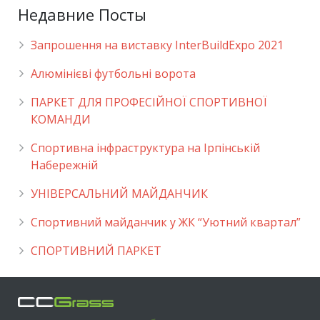
Недавние Посты
Запрошення на виставку InterBuildExpo 2021
Алюмінієві футбольні ворота
ПАРКЕТ ДЛЯ ПРОФЕСІЙНОЇ СПОРТИВНОЇ
КОМАНДИ
Спортивна інфраструктура на Ірпінській
Набережній
УНІВЕРСАЛЬНИЙ МАЙДАНЧИК
Cпортивний майданчик у ЖК “Уютний квартал”
СПОРТИВНИЙ ПАРКЕТ