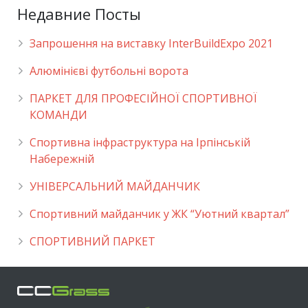
Недавние Посты
Запрошення на виставку InterBuildExpo 2021
Алюмінієві футбольні ворота
ПАРКЕТ ДЛЯ ПРОФЕСІЙНОЇ СПОРТИВНОЇ
КОМАНДИ
Спортивна інфраструктура на Ірпінській
Набережній
УНІВЕРСАЛЬНИЙ МАЙДАНЧИК
Cпортивний майданчик у ЖК “Уютний квартал”
СПОРТИВНИЙ ПАРКЕТ