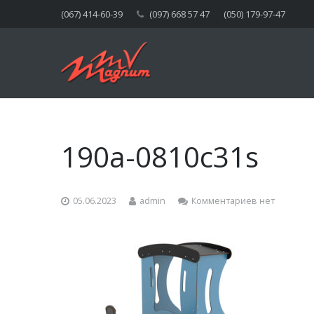
(067) 414-60-39
(097) 668 57 47
(050) 179-97-47
190a-0810c31s
05.06.2023
admin
Комментариев нет