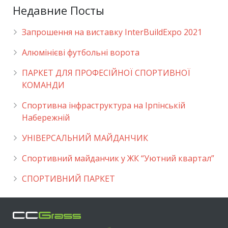
Недавние Посты
Запрошення на виставку InterBuildExpo 2021
Алюмінієві футбольні ворота
ПАРКЕТ ДЛЯ ПРОФЕСІЙНОЇ СПОРТИВНОЇ
КОМАНДИ
Спортивна інфраструктура на Ірпінській
Набережній
УНІВЕРСАЛЬНИЙ МАЙДАНЧИК
Cпортивний майданчик у ЖК “Уютний квартал”
СПОРТИВНИЙ ПАРКЕТ